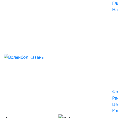
Гл
На
Фо
Ра
Це
Ко